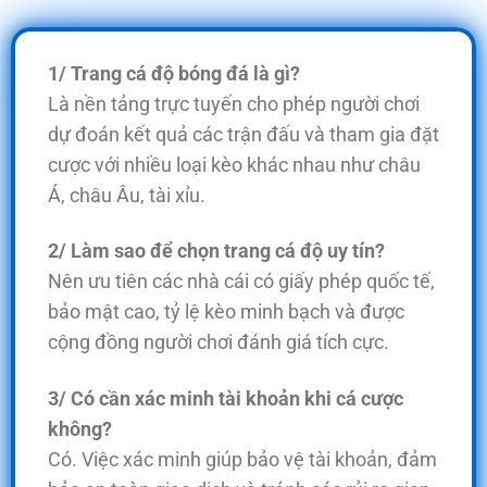
GEM88 & NET88:
Đa dạng kèo cược từ
các giải đấu lớn toàn cầu (Premier
1/ Trang cá độ bóng đá là gì?
League, World Cup).
Là nền tảng trực tuyến cho phép người chơi
dự đoán kết quả các trận đấu và tham gia đặt
Trang cá độ bóng đá là gì?
cược với nhiều loại kèo khác nhau như châu
Á, châu Âu, tài xỉu.
2/ Làm sao để chọn trang cá độ uy tín?
Nên ưu tiên các nhà cái có giấy phép quốc tế,
bảo mật cao, tỷ lệ kèo minh bạch và được
cộng đồng người chơi đánh giá tích cực.
3/ Có cần xác minh tài khoản khi cá cược
Trang cá độ bóng đá là nền tảng đặt cược trực
không?
tuyến
Có. Việc xác minh giúp bảo vệ tài khoản, đảm